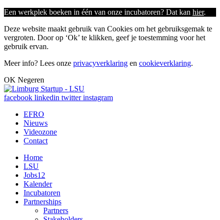
Een werkplek boeken in één van onze incubatoren? Dat kan
hier
.
Deze website maakt gebruik van Cookies om het gebruiksgemak te
vergroten. Door op ‘Ok’ te klikken, geef je toestemming voor het
gebruik ervan.
Meer info? Lees onze
privacyverklaring
en
cookieverklaring
.
OK
Negeren
facebook
linkedin
twitter
instagram
EFRO
Nieuws
Videozone
Contact
Home
LSU
Jobs
12
Kalender
Incubatoren
Partnerships
Partners
Stakeholders