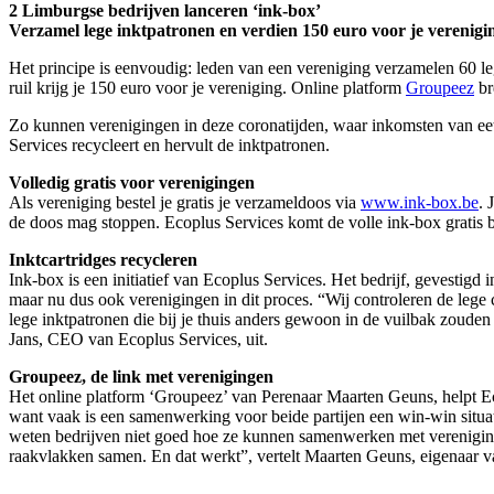
2 Limburgse bedrijven lanceren ‘ink-box’
Verzamel lege inktpatronen en verdien 150 euro voor je verenigi
Het principe is eenvoudig: leden van een vereniging verzamelen 60 le
ruil krijg je 150 euro voor je vereniging. Online platform
Groupeez
bre
Zo kunnen verenigingen in deze coronatijden, waar inkomsten van eetd
Services recycleert en hervult de inktpatronen.
Volledig gratis voor verenigingen
Als vereniging bestel je gratis je verzameldoos via
www.ink-box.be
. 
de doos mag stoppen. Ecoplus Services komt de volle ink-box gratis b
Inktcartridges recycleren
Ink-box is een initiatief van Ecoplus Services. Het bedrijf, gevestigd 
maar nu dus ook verenigingen in dit proces. “Wij controleren de lege
lege inktpatronen die bij je thuis anders gewoon in de vuilbak zoude
Jans, CEO van Ecoplus Services, uit.
Groupeez, de link met verenigingen
Het online platform ‘Groupeez’ van Perenaar Maarten Geuns, helpt Eco
want vaak is een samenwerking voor beide partijen een win-win situat
weten bedrijven niet goed hoe ze kunnen samenwerken met vereniging
raakvlakken samen. En dat werkt”, vertelt Maarten Geuns, eigenaar 