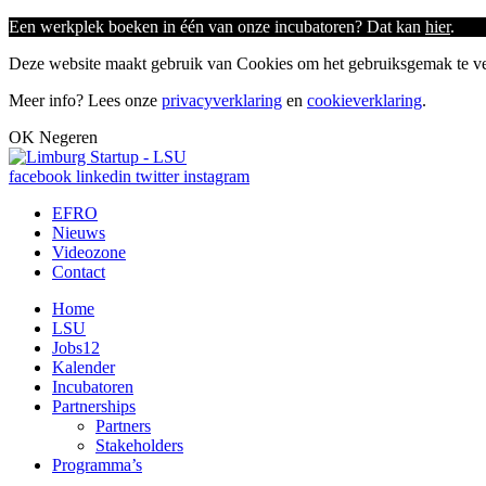
Een werkplek boeken in één van onze incubatoren? Dat kan
hier
.
Deze website maakt gebruik van Cookies om het gebruiksgemak te ver
Meer info? Lees onze
privacyverklaring
en
cookieverklaring
.
OK
Negeren
facebook
linkedin
twitter
instagram
EFRO
Nieuws
Videozone
Contact
Home
LSU
Jobs
12
Kalender
Incubatoren
Partnerships
Partners
Stakeholders
Programma’s