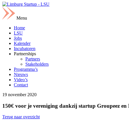
Menu
Home
LSU
Jobs
Kalender
Incubatoren
Partnerships
Partners
Stakeholders
Programma’s
Nieuws
Video’s
Contact
19 november 2020
150€ voor je vereniging dankzij startup Groupeez en 
Terug naar overzicht