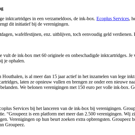
ng
ge inktcartridges in een verzameldoos, de ink-box.
Ecoplus Services
, h
ngt dit initiatief bij de verenigingen.
agen, wafelfestijnen, enz. uitblijven, toch eenvoudig geld verdienen.
Je vult de ink-box met 60 originele en onbeschadigde inktcartridges. Je
ij je ophalen.
in Houthalen, is al meer dan 15 jaar actief in het inzamelen van lege ink
 cartridges, laten ze opnieuw vullen en brengen ze onder een nieuwe naa
n belanden. We belonen verenigingen met 150 euro per volle ink-box. Go
plus Services bij het lanceren van de ink-box bij verenigingen. Group
ie. “Groupeez is een platform met meer dan 2.500 verenigingen. Wij zij
en. Verenigingen op hun beurt zoeken extra opbrengsten. Groupeez bre
van Groupeez.