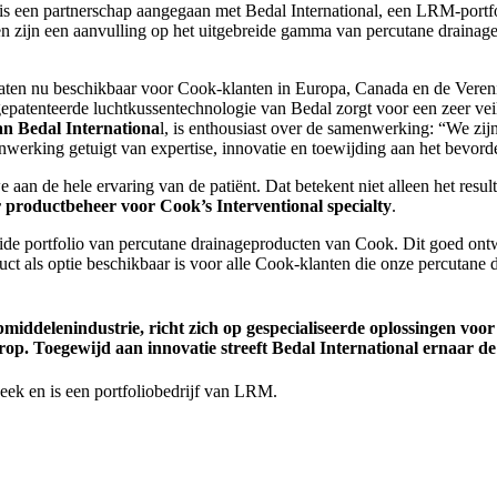
en partnerschap aangegaan met Bedal International, een LRM-portfoliob
zijn een aanvulling op het uitgebreide gamma van percutane drainage
ten nu beschikbaar voor Cook-klanten in Europa, Canada en de Verenigd
gepatenteerde luchtkussentechnologie van Bedal zorgt voor een zeer veil
 Bedal Internationa
l, is enthousiast over de samenwerking: “We 
nwerking getuigt van expertise, innovatie en toewijding aan het bevor
n de hele ervaring van de patiënt. Dat betekent niet alleen het resul
productbeheer voor Cook’s Interventional specialty
.
de portfolio van percutane drainageproducten van Cook. Dit goed ontwor
oduct als optie beschikbaar is voor alle Cook-klanten die onze percutan
middelenindustrie, richt zich op gespecialiseerde oplossingen voo
p. Toegewijd aan innovatie streeft Bedal International ernaar de 
eek en is een portfoliobedrijf van LRM.