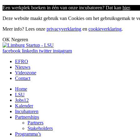
Een werkplek boeken in één van onze incubatoren? Dat kan
hier
.
Deze website maakt gebruik van Cookies om het gebruiksgemak te ver
Meer info? Lees onze
privacyverklaring
en
cookieverklaring
.
OK
Negeren
facebook
linkedin
twitter
instagram
EFRO
Nieuws
Videozone
Contact
Home
LSU
Jobs
12
Kalender
Incubatoren
Partnerships
Partners
Stakeholders
Programma’s