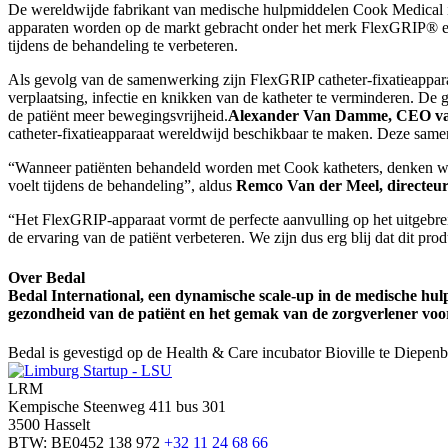
De wereldwijde fabrikant van medische hulpmiddelen Cook Medical is e
apparaten worden op de markt gebracht onder het merk FlexGRIP® en 
tijdens de behandeling te verbeteren.
Als gevolg van de samenwerking zijn FlexGRIP catheter-fixatieappara
verplaatsing, infectie en knikken van de katheter te verminderen. De 
de patiënt meer bewegingsvrijheid.
Alexander Van Damme, CEO van
catheter-fixatieapparaat wereldwijd beschikbaar te maken. Deze same
“Wanneer patiënten behandeld worden met Cook katheters, denken we aa
voelt tijdens de behandeling”, aldus
Remco Van der Meel, directeur 
“Het FlexGRIP-apparaat vormt de perfecte aanvulling op het uitgebrei
de ervaring van de patiënt verbeteren. We zijn dus erg blij dat dit pr
Over Bedal
Bedal International, een dynamische scale-up in de medische hulp
gezondheid van de patiënt en het gemak van de zorgverlener vooro
Bedal is gevestigd op de Health & Care incubator Bioville te Diepenb
LRM
Kempische Steenweg 411 bus 301
3500 Hasselt
BTW: BE0452 138 972
+32 11 24 68 66