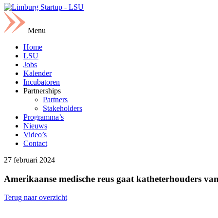
Menu
Home
LSU
Jobs
Kalender
Incubatoren
Partnerships
Partners
Stakeholders
Programma’s
Nieuws
Video’s
Contact
27 februari 2024
Amerikaanse medische reus gaat katheterhouders va
Terug naar overzicht