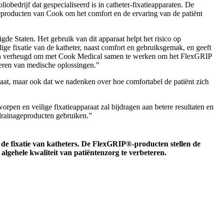
edrijf dat gespecialiseerd is in catheter-fixatieapparaten. De
producten van Cook om het comfort en de ervaring van de patiënt
e Staten. Het gebruik van dit apparaat helpt het risico op
ige fixatie van de katheter, naast comfort en gebruiksgemak, en geeft
zijn verheugd om met Cook Medical samen te werken om het FlexGRIP
deren van medische oplossingen.”
taat, maar ook dat we nadenken over hoe comfortabel de patiënt zich
pen en veilige fixatieapparaat zal bijdragen aan betere resultaten en
e drainageproducten gebruiken.”
r de fixatie van katheters. De FlexGRIP®-producten stellen de
algehele kwaliteit van patiëntenzorg te verbeteren.