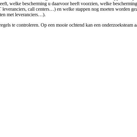
 heeft, welke bescherming u daarvoor heeft voorzien, welke beschermin
IT leveranciers, call centers…) en welke stappen nog moeten worden gez
ten met leveranciers…).
egels te controleren. Op een mooie ochtend kan een onderzoeksteam aa