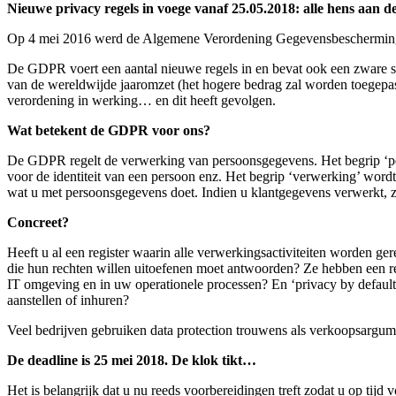
Nieuwe privacy regels in voege vanaf 25.05.2018: alle hens aan d
Op 4 mei 2016 werd de Algemene Verordening Gegevensbescherming (
De GDPR voert een aantal nieuwe regels in en bevat ook een zware sa
van de wereldwijde jaaromzet (het hogere bedrag zal worden toegepas
verordening in werking… en dit heeft gevolgen.
Wat betekent de GDPR voor ons?
De GDPR regelt de verwerking van persoonsgegevens. Het begrip ‘per
voor de identiteit van een persoon enz. Het begrip ‘verwerking’ wor
wat u met persoonsgegevens doet. Indien u klantgegevens verwerkt, zijn
Concreet?
Heeft u al een register waarin alle verwerkingsactiviteiten worden g
die hun rechten willen uitoefenen moet antwoorden? Ze hebben een re
IT omgeving en in uw operationele processen? En ‘privacy by default’
aanstellen of inhuren?
Veel bedrijven gebruiken data protection trouwens als verkoopsargume
De deadline is 25 mei 2018. De klok tikt…
Het is belangrijk dat u nu reeds voorbereidingen treft zodat u op ti