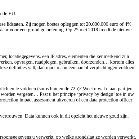
n de EU.
ese lidstaten. Zij mogen boetes opleggen tot 20.000.000 euro of 4%
 klaar voor een grondige oefening. Op 25 mei 2018 treedt de nieuwe
r, locatiegegevens, een IP adres, elementen die kenmerkend zijn
ijwerken, opvragen, raadplegen, gebruiken, doorzenden… kortom alles
eze definities valt, dan moet u aan een aantal verplichtingen voldoen.
plichten te voldoen (soms binnen de 72u)? Weet u wat u aan partijen
 worden vergeten… Past u het principe ‘privacy by design’ toe in uw
otection impact assessment uitvoeren of een data protection officer
 vertrouwen. Data kunnen ook in dit opzicht het nieuwe goud zijn.
 persoonsgegevens u verwerkt, op welke grondslag ze worden verwerkt,