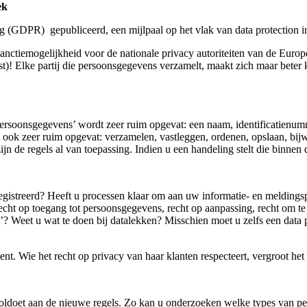
ek
GDPR) gepubliceerd, een mijlpaal op het vlak van data protection i
nctiemogelijkheid voor de nationale privacy autoriteiten van de Europ
t)! Elke partij die persoonsgegevens verzamelt, maakt zich maar beter
soonsgegevens’ wordt zeer ruim opgevat: een naam, identificatienumme
dt ook zeer ruim opgevat: verzamelen, vastleggen, ordenen, opslaan, b
 de regels al van toepassing. Indien u een handeling stelt die binnen d
eregistreerd? Heeft u processen klaar om aan uw informatie- en meldings
cht op toegang tot persoonsgegevens, recht op aanpassing, recht om te
? Weet u wat te doen bij datalekken? Misschien moet u zelfs een data pr
nt. Wie het recht op privacy van haar klanten respecteert, vergroot het
jd voldoet aan de nieuwe regels. Zo kan u onderzoeken welke types van