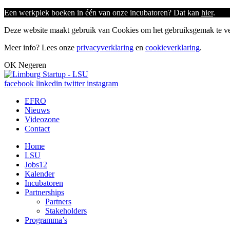
Een werkplek boeken in één van onze incubatoren? Dat kan
hier
.
Deze website maakt gebruik van Cookies om het gebruiksgemak te ver
Meer info? Lees onze
privacyverklaring
en
cookieverklaring
.
OK
Negeren
facebook
linkedin
twitter
instagram
EFRO
Nieuws
Videozone
Contact
Home
LSU
Jobs
12
Kalender
Incubatoren
Partnerships
Partners
Stakeholders
Programma’s