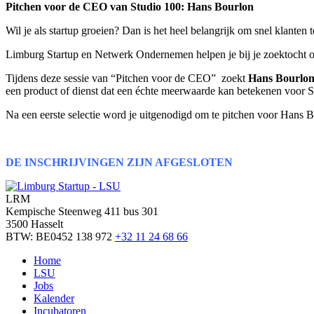
Pitchen voor de CEO van Studio 100: Hans Bourlon
Wil je als startup groeien? Dan is het heel belangrijk om snel klanten 
Limburg Startup en Netwerk Ondernemen helpen je bij je zoektocht om
Tijdens deze sessie van “Pitchen voor de CEO” zoekt
Hans Bourlo
een product of dienst dat een échte meerwaarde kan betekenen voor Stu
Na een eerste selectie word je uitgenodigd om te pitchen voor Hans Bo
DE INSCHRIJVINGEN ZIJN AFGESLOTEN
LRM
Kempische Steenweg 411 bus 301
3500 Hasselt
BTW: BE0452 138 972
+32 11 24 68 66
Home
LSU
Jobs
Kalender
Incubatoren