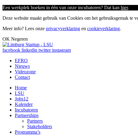
Een werkplek boeken in één van onze incubatoren? Dat kan
hier
.
Deze website maakt gebruik van Cookies om het gebruiksgemak te ver
Meer info? Lees onze
privacyverklaring
en
cookieverklaring
.
OK
Negeren
facebook
linkedin
twitter
instagram
EFRO
Nieuws
Videozone
Contact
Home
LSU
Jobs
12
Kalender
Incubatoren
Partnerships
Partners
Stakeholders
Programma’s