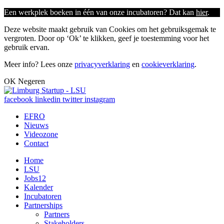
Een werkplek boeken in één van onze incubatoren? Dat kan
hier
.
Deze website maakt gebruik van Cookies om het gebruiksgemak te
vergroten. Door op ‘Ok’ te klikken, geef je toestemming voor het
gebruik ervan.
Meer info? Lees onze
privacyverklaring
en
cookieverklaring
.
OK
Negeren
facebook
linkedin
twitter
instagram
EFRO
Nieuws
Videozone
Contact
Home
LSU
Jobs
12
Kalender
Incubatoren
Partnerships
Partners
Stakeholders