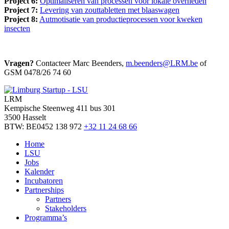
Project 6:
Optimaliseren van processen voor lokale overheden
Project 7:
Levering van zouttabletten met blaaswagen
Project 8:
Autmotisatie van productieprocessen voor kweken
insecten
Vragen?
Contacteer Marc Beenders,
m.beenders@LRM.be
of
GSM 0478/26 74 60
LRM
Kempische Steenweg 411 bus 301
3500 Hasselt
BTW: BE0452 138 972
+32 11 24 68 66
Home
LSU
Jobs
Kalender
Incubatoren
Partnerships
Partners
Stakeholders
Programma’s