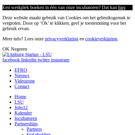
Een werkplek boeken in één van onze incubatoren? Dat kan
hier
.
Deze website maakt gebruik van Cookies om het gebruiksgemak te
vergroten. Door op ‘Ok’ te klikken, geef je toestemming voor het
gebruik ervan.
Meer info? Lees onze
privacyverklaring
en
cookieverklaring
.
OK
Negeren
facebook
linkedin
twitter
instagram
EFRO
Nieuws
Videozone
Contact
Home
LSU
Jobs
12
Kalender
Incubatoren
Partnerships
Partners
Stakeholders