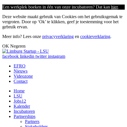
Een werkplek boeken in één van onze incubatoren? Dat kan
hier
.
Deze website maakt gebruik van Cookies om het gebruiksgemak te
vergroten. Door op ‘Ok’ te klikken, geef je toestemming voor het
gebruik ervan.
Meer info? Lees onze
privacyverklaring
en
cookieverklaring
.
OK
Negeren
facebook
linkedin
twitter
instagram
EFRO
Nieuws
Videozone
Contact
Home
LSU
Jobs
12
Kalender
Incubatoren
Partnerships
Partners
Stakeholders